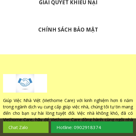
GIẢI QUYẾT KHIẾU NẠI
CHÍNH SÁCH BẢO MẬT
Giúp Việc Nhà Việt (Viethome Care) với kinh nghiệm hơn 6 năm
trong ngành dịch vụ cung cấp giúp việc nhà, chúng tôi tự tin mang
đến cho bạn sự hài lòng tuyệt đối. Việc nhà không khó, đã có
Viethome Care, hãy để Viethome Care đồng hành cùng ngôi nhà
của bạn.
Chat Zalo
Hotline: 0902918374